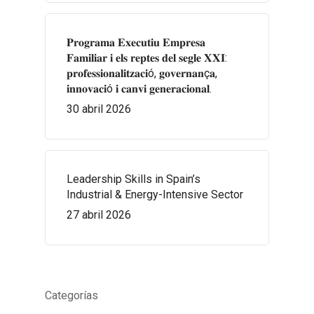
𝐏𝐫𝐨𝐠𝐫𝐚𝐦𝐚 𝐄𝐱𝐞𝐜𝐮𝐭𝐢𝐮 𝐄𝐦𝐩𝐫𝐞𝐬𝐚
𝐅𝐚𝐦𝐢𝐥𝐢𝐚𝐫 𝐢 𝐞𝐥𝐬 𝐫𝐞𝐩𝐭𝐞𝐬 𝐝𝐞𝐥 𝐬𝐞𝐠𝐥𝐞 𝐗𝐗𝐈:
𝐩𝐫𝐨𝐟𝐞𝐬𝐬𝐢𝐨𝐧𝐚𝐥𝐢𝐭𝐳𝐚𝐜𝐢ó, 𝐠𝐨𝐯𝐞𝐫𝐧𝐚𝐧ç𝐚,
𝐢𝐧𝐧𝐨𝐯𝐚𝐜𝐢ó 𝐢 𝐜𝐚𝐧𝐯𝐢 𝐠𝐞𝐧𝐞𝐫𝐚𝐜𝐢𝐨𝐧𝐚𝐥.
30 abril 2026
Leadership Skills in Spain’s
Industrial & Energy-Intensive Sector
27 abril 2026
Categorías