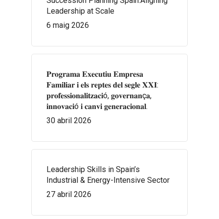
Succession Planning Spain:Aligning
Leadership at Scale
6 maig 2026
𝐏𝐫𝐨𝐠𝐫𝐚𝐦𝐚 𝐄𝐱𝐞𝐜𝐮𝐭𝐢𝐮 𝐄𝐦𝐩𝐫𝐞𝐬𝐚
𝐅𝐚𝐦𝐢𝐥𝐢𝐚𝐫 𝐢 𝐞𝐥𝐬 𝐫𝐞𝐩𝐭𝐞𝐬 𝐝𝐞𝐥 𝐬𝐞𝐠𝐥𝐞 𝐗𝐗𝐈:
𝐩𝐫𝐨𝐟𝐞𝐬𝐬𝐢𝐨𝐧𝐚𝐥𝐢𝐭𝐳𝐚𝐜𝐢ó, 𝐠𝐨𝐯𝐞𝐫𝐧𝐚𝐧ç𝐚,
𝐢𝐧𝐧𝐨𝐯𝐚𝐜𝐢ó 𝐢 𝐜𝐚𝐧𝐯𝐢 𝐠𝐞𝐧𝐞𝐫𝐚𝐜𝐢𝐨𝐧𝐚𝐥.
30 abril 2026
Leadership Skills in Spain’s
Industrial & Energy-Intensive Sector
27 abril 2026