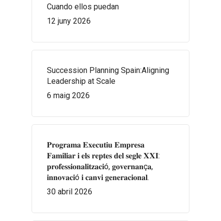
Cuando ellos puedan
12 juny 2026
Succession Planning Spain:Aligning
Leadership at Scale
6 maig 2026
𝐏𝐫𝐨𝐠𝐫𝐚𝐦𝐚 𝐄𝐱𝐞𝐜𝐮𝐭𝐢𝐮 𝐄𝐦𝐩𝐫𝐞𝐬𝐚
𝐅𝐚𝐦𝐢𝐥𝐢𝐚𝐫 𝐢 𝐞𝐥𝐬 𝐫𝐞𝐩𝐭𝐞𝐬 𝐝𝐞𝐥 𝐬𝐞𝐠𝐥𝐞 𝐗𝐗𝐈:
𝐩𝐫𝐨𝐟𝐞𝐬𝐬𝐢𝐨𝐧𝐚𝐥𝐢𝐭𝐳𝐚𝐜𝐢ó, 𝐠𝐨𝐯𝐞𝐫𝐧𝐚𝐧ç𝐚,
𝐢𝐧𝐧𝐨𝐯𝐚𝐜𝐢ó 𝐢 𝐜𝐚𝐧𝐯𝐢 𝐠𝐞𝐧𝐞𝐫𝐚𝐜𝐢𝐨𝐧𝐚𝐥.
30 abril 2026