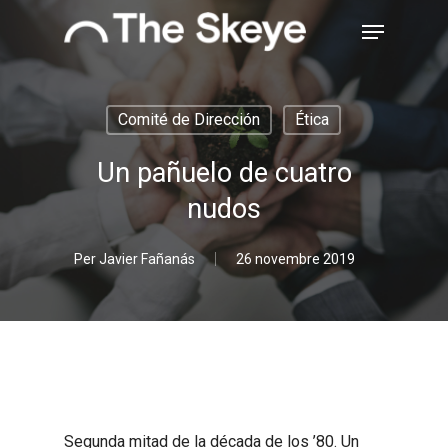
Skip
Menu
to
main
Close
content
Menu
Comité de Dirección
Ética
Un pañuelo de cuatro
nudos
Per
Javier Fañanás
26 novembre 2019
Segunda mitad de la década de los ’80. Un