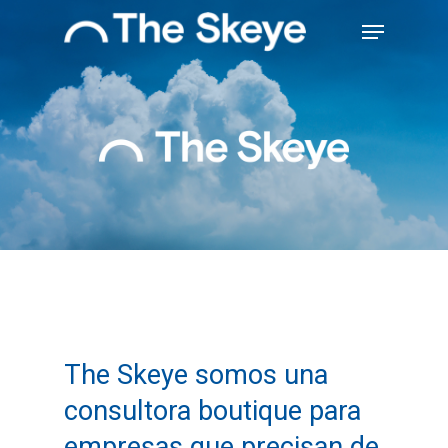
Skip
Menu
to
main
Close
content
Menu
The Skeye somos una
consultora boutique para
empresas que precisan de