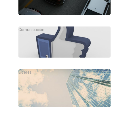
Arranca. Para. Arranca. Pita a esa furgoneta
blanca que se mete en tu carril para…
Comunicación
Dame un like
El 18 de diciembre de 2022, Leo Messi
publicó una foto en Instagram levantando la…
Líderes
Partido a partido
El calendario avanza inexorablemente.
Probablemente, cuando leas esto te vendrá a
la cabeza esa actividad…