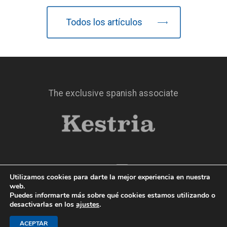
Todos los artículos
The exclusive spanish associate
Utilizamos cookies para darte la mejor experiencia en nuestra
web.
Puedes informarte más sobre qué cookies estamos utilizando o
© 2019 TheSkeye
desactivarlas en los
ajustes
.
Aviso Legal
|
Política de privacidad
|
Política de
ACEPTAR
cookies