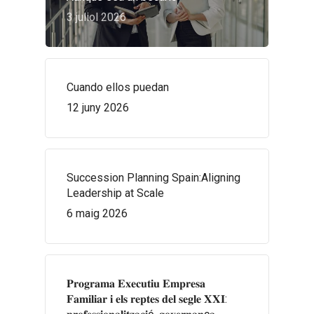
3 juliol 2026
Cuando ellos puedan
12 juny 2026
Succession Planning Spain:Aligning
Leadership at Scale
6 maig 2026
𝐏𝐫𝐨𝐠𝐫𝐚𝐦𝐚 𝐄𝐱𝐞𝐜𝐮𝐭𝐢𝐮 𝐄𝐦𝐩𝐫𝐞𝐬𝐚
𝐅𝐚𝐦𝐢𝐥𝐢𝐚𝐫 𝐢 𝐞𝐥𝐬 𝐫𝐞𝐩𝐭𝐞𝐬 𝐝𝐞𝐥 𝐬𝐞𝐠𝐥𝐞 𝐗𝐗𝐈: