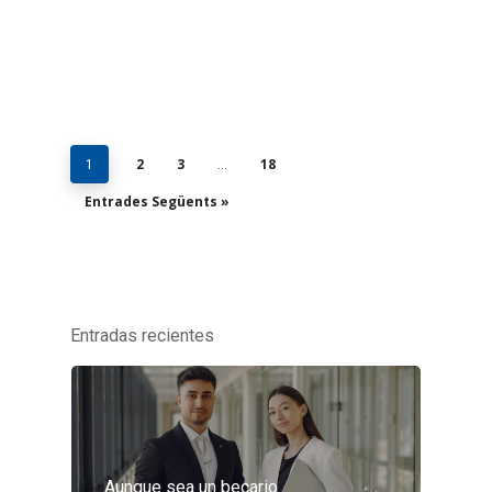
2
3
18
1
…
Entrades Següents »
Entradas recientes
Aunque sea un becario