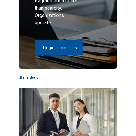
fragmentation rather
than scarcity.
Organizations
operate…
Llegir artícle
Articles