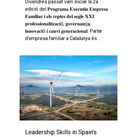
Divendres passat vam iniciar la 2a
edició del 𝐏𝐫𝐨𝐠𝐫𝐚𝐦𝐚 𝐄𝐱𝐞𝐜𝐮𝐭𝐢𝐮 𝐄𝐦𝐩𝐫𝐞𝐬𝐚
𝐅𝐚𝐦𝐢𝐥𝐢𝐚𝐫 𝐢 𝐞𝐥𝐬 𝐫𝐞𝐩𝐭𝐞𝐬 𝐝𝐞𝐥 𝐬𝐞𝐠𝐥𝐞 𝐗𝐗𝐈:
𝐩𝐫𝐨𝐟𝐞𝐬𝐬𝐢𝐨𝐧𝐚𝐥𝐢𝐭𝐳𝐚𝐜𝐢ó, 𝐠𝐨𝐯𝐞𝐫𝐧𝐚𝐧ç𝐚,
𝐢𝐧𝐧𝐨𝐯𝐚𝐜𝐢ó 𝐢 𝐜𝐚𝐧𝐯𝐢 𝐠𝐞𝐧𝐞𝐫𝐚𝐜𝐢𝐨𝐧𝐚𝐥. Parlar
d’empresa familiar a Catalunya és…
Leadership Skills in Spain’s