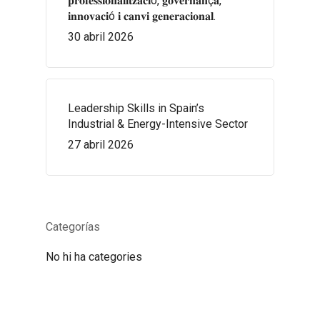
𝐩𝐫𝐨𝐟𝐞𝐬𝐬𝐢𝐨𝐧𝐚𝐥𝐢𝐭𝐳𝐚𝐜𝐢ó, 𝐠𝐨𝐯𝐞𝐫𝐧𝐚𝐧ç𝐚,
𝐢𝐧𝐧𝐨𝐯𝐚𝐜𝐢ó 𝐢 𝐜𝐚𝐧𝐯𝐢 𝐠𝐞𝐧𝐞𝐫𝐚𝐜𝐢𝐨𝐧𝐚𝐥.
30 abril 2026
Leadership Skills in Spain’s
Industrial & Energy-Intensive Sector
27 abril 2026
Categorías
No hi ha categories