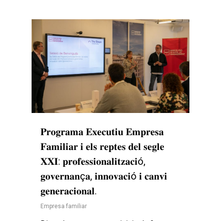
𝐏𝐫𝐨𝐠𝐫𝐚𝐦𝐚 𝐄𝐱𝐞𝐜𝐮𝐭𝐢𝐮 𝐄𝐦𝐩𝐫𝐞𝐬𝐚
𝐅𝐚𝐦𝐢𝐥𝐢𝐚𝐫 𝐢 𝐞𝐥𝐬 𝐫𝐞𝐩𝐭𝐞𝐬 𝐝𝐞𝐥 𝐬𝐞𝐠𝐥𝐞
𝐗𝐗𝐈: 𝐩𝐫𝐨𝐟𝐞𝐬𝐬𝐢𝐨𝐧𝐚𝐥𝐢𝐭𝐳𝐚𝐜𝐢ó,
𝐠𝐨𝐯𝐞𝐫𝐧𝐚𝐧ç𝐚, 𝐢𝐧𝐧𝐨𝐯𝐚𝐜𝐢ó 𝐢 𝐜𝐚𝐧𝐯𝐢
𝐠𝐞𝐧𝐞𝐫𝐚𝐜𝐢𝐨𝐧𝐚𝐥.
Empresa familiar