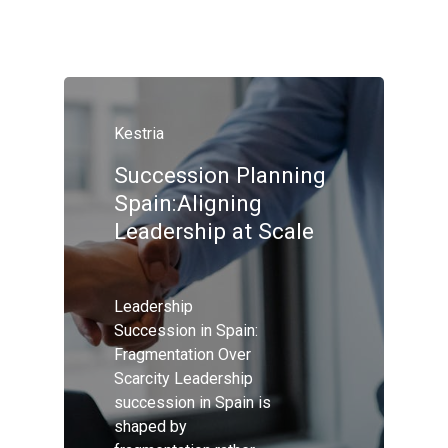
Skip
Menu
to
main
Close
content
Menu
Kestria
Succession Planning
Spain:Aligning
Leadership at Scale
Leadership
Succession in Spain:
Fragmentation Over
Scarcity Leadership
succession in Spain is
shaped by