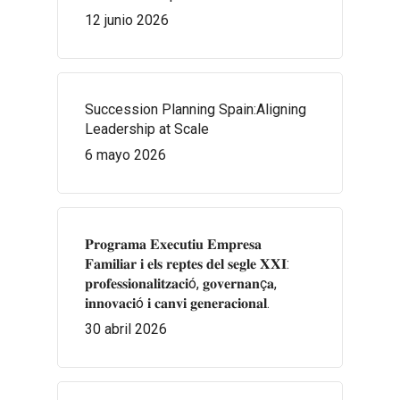
12 junio 2026
Succession Planning Spain:Aligning
Leadership at Scale
6 mayo 2026
𝐏𝐫𝐨𝐠𝐫𝐚𝐦𝐚 𝐄𝐱𝐞𝐜𝐮𝐭𝐢𝐮 𝐄𝐦𝐩𝐫𝐞𝐬𝐚
𝐅𝐚𝐦𝐢𝐥𝐢𝐚𝐫 𝐢 𝐞𝐥𝐬 𝐫𝐞𝐩𝐭𝐞𝐬 𝐝𝐞𝐥 𝐬𝐞𝐠𝐥𝐞 𝐗𝐗𝐈:
𝐩𝐫𝐨𝐟𝐞𝐬𝐬𝐢𝐨𝐧𝐚𝐥𝐢𝐭𝐳𝐚𝐜𝐢ó, 𝐠𝐨𝐯𝐞𝐫𝐧𝐚𝐧ç𝐚,
𝐢𝐧𝐧𝐨𝐯𝐚𝐜𝐢ó 𝐢 𝐜𝐚𝐧𝐯𝐢 𝐠𝐞𝐧𝐞𝐫𝐚𝐜𝐢𝐨𝐧𝐚𝐥.
30 abril 2026