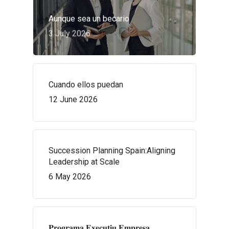
Aunque sea un becario
3 July 2026
Cuando ellos puedan
12 June 2026
Succession Planning Spain:Aligning
Leadership at Scale
6 May 2026
𝐏𝐫𝐨𝐠𝐫𝐚𝐦𝐚 𝐄𝐱𝐞𝐜𝐮𝐭𝐢𝐮 𝐄𝐦𝐩𝐫𝐞𝐬𝐚