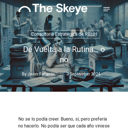
Skip
Menu
to
main
Close
content
Menu
Consultoría Estratégica de RRHH
De Vuelta a la Rutina… o
no
By
Javier Fañanás
3 September 2024
No se lo podía creer. Bueno, sí, pero prefería
no hacerlo. No podía ser que cada año viniese