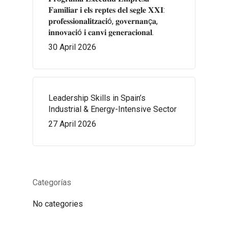
𝐅𝐚𝐦𝐢𝐥𝐢𝐚𝐫 𝐢 𝐞𝐥𝐬 𝐫𝐞𝐩𝐭𝐞𝐬 𝐝𝐞𝐥 𝐬𝐞𝐠𝐥𝐞 𝐗𝐗𝐈:
𝐩𝐫𝐨𝐟𝐞𝐬𝐬𝐢𝐨𝐧𝐚𝐥𝐢𝐭𝐳𝐚𝐜𝐢ó, 𝐠𝐨𝐯𝐞𝐫𝐧𝐚𝐧ç𝐚,
𝐢𝐧𝐧𝐨𝐯𝐚𝐜𝐢ó 𝐢 𝐜𝐚𝐧𝐯𝐢 𝐠𝐞𝐧𝐞𝐫𝐚𝐜𝐢𝐨𝐧𝐚𝐥.
30 April 2026
Leadership Skills in Spain’s
Industrial & Energy-Intensive Sector
27 April 2026
Categorías
No categories