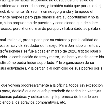
e aunque se había recuperado no gozaba de una salud de
problemas e incertidumbres, y también sabía que por su edad,
n probablemente. Sí, asumía un riesgo grande y tampoco el
stamente mejores pero ¡qué diablos! era su oportunidad y no la
s, hubo propuestas de puestos y condiciones que de haber
proceso, pero ahora era tarde porque ya había dado su palabra.
al, millenial, preocupado por su entorno y por la calidad de
star su vida alrededor del trabajo. Para Jon hubo un antes y
rofesionales se fue a casa en marzo de 2020, trabajó igual o
vida: la combinación de tren y metro, una hora y media entre ida
endía cómo podía haber soportado. Y la organización de su
sus actividades, y la cercanía al domicilio de sus padres por si
e volvían progresivamente a la oficina, todos sin excepción,
 parte, decidió que no quería prescindir de todas las ventajas
ó buenas palabras y solidaridad…y la promesa de tratarlo con
iendo a los agravios comparativos, etc.