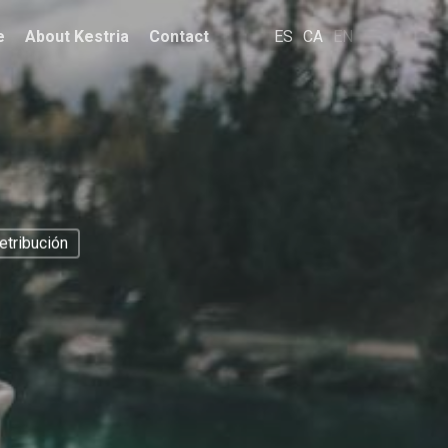
e
About Kestria
Contact
ES
CA
EN
etribución