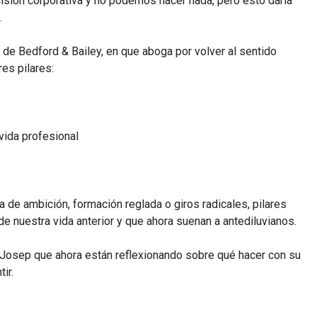
isión corporativa y no podemos hacer nada, pero esto daría
.
 de Bedford & Bailey, en que aboga por volver al sentido
res pilares:
 vida profesional
 de ambición, formación reglada o giros radicales, pilares
nuestra vida anterior y que ahora suenan a antediluvianos.
 Josep que ahora están reflexionando sobre qué hacer con su
ir.