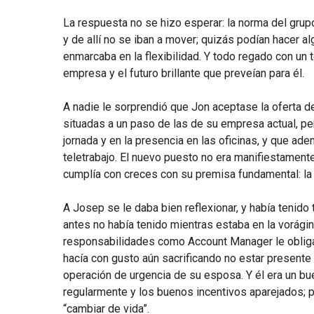
La respuesta no se hizo esperar: la norma del gr
y de allí no se iban a mover; quizás podían hacer a
enmarcaba en la flexibilidad. Y todo regado con un 
empresa y el futuro brillante que preveían para él.
A nadie le sorprendió que Jon aceptase la oferta d
situadas a un paso de las de su empresa actual, pero
jornada y en la presencia en las oficinas, y que ad
teletrabajo. El nuevo puesto no era manifiestamen
cumplía con creces con su premisa fundamental: la 
A Josep se le daba bien reflexionar, y había tenid
antes no había tenido mientras estaba en la vorágine
responsabilidades como Account Manager le obligaba
hacía con gusto aún sacrificando no estar presente
operación de urgencia de su esposa. Y él era un bu
regularmente y los buenos incentivos aparejados; 
“cambiar de vida”.