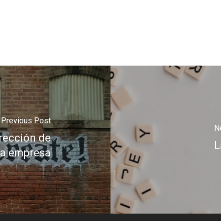
Previous Post
N
rección de
L
a empresa