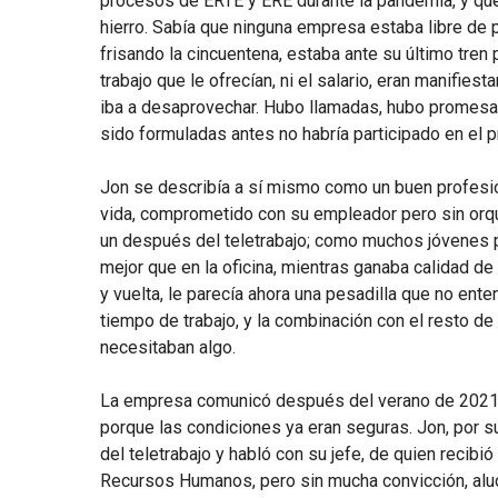
procesos de ERTE y ERE durante la pandemia, y qu
hierro. Sabía que ninguna empresa estaba libre de 
frisando la cincuentena, estaba ante su último tre
trabajo que le ofrecían, ni el salario, eran manifie
iba a desaprovechar. Hubo llamadas, hubo promesa
sido formuladas antes no habría participado en el 
Jon se describía a sí mismo como un buen profesion
vida, comprometido con su empleador pero sin orque
un después del teletrabajo; como muchos jóvenes p
mejor que en la oficina, mientras ganaba calidad de 
y vuelta, le parecía ahora una pesadilla que no ent
tiempo de trabajo, y la combinación con el resto de 
necesitaban algo.
La empresa comunicó después del verano de 2021 qu
porque las condiciones ya eran seguras. Jon, por su
del teletrabajo y habló con su jefe, de quien recibi
Recursos Humanos, pero sin mucha convicción, alud