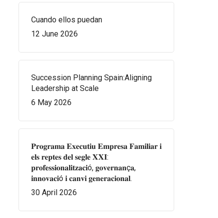
Cuando ellos puedan
12 June 2026
Succession Planning Spain:Aligning
Leadership at Scale
6 May 2026
𝐏𝐫𝐨𝐠𝐫𝐚𝐦𝐚 𝐄𝐱𝐞𝐜𝐮𝐭𝐢𝐮 𝐄𝐦𝐩𝐫𝐞𝐬𝐚 𝐅𝐚𝐦𝐢𝐥𝐢𝐚𝐫 𝐢
𝐞𝐥𝐬 𝐫𝐞𝐩𝐭𝐞𝐬 𝐝𝐞𝐥 𝐬𝐞𝐠𝐥𝐞 𝐗𝐗𝐈:
𝐩𝐫𝐨𝐟𝐞𝐬𝐬𝐢𝐨𝐧𝐚𝐥𝐢𝐭𝐳𝐚𝐜𝐢ó, 𝐠𝐨𝐯𝐞𝐫𝐧𝐚𝐧ç𝐚,
𝐢𝐧𝐧𝐨𝐯𝐚𝐜𝐢ó 𝐢 𝐜𝐚𝐧𝐯𝐢 𝐠𝐞𝐧𝐞𝐫𝐚𝐜𝐢𝐨𝐧𝐚𝐥.
30 April 2026