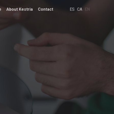
e
About Kestria
Contact
ES
CA
EN