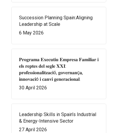
Succession Planning Spain:Aligning
Leadership at Scale
6 May 2026
𝐏𝐫𝐨𝐠𝐫𝐚𝐦𝐚 𝐄𝐱𝐞𝐜𝐮𝐭𝐢𝐮 𝐄𝐦𝐩𝐫𝐞𝐬𝐚 𝐅𝐚𝐦𝐢𝐥𝐢𝐚𝐫 𝐢
𝐞𝐥𝐬 𝐫𝐞𝐩𝐭𝐞𝐬 𝐝𝐞𝐥 𝐬𝐞𝐠𝐥𝐞 𝐗𝐗𝐈:
𝐩𝐫𝐨𝐟𝐞𝐬𝐬𝐢𝐨𝐧𝐚𝐥𝐢𝐭𝐳𝐚𝐜𝐢ó, 𝐠𝐨𝐯𝐞𝐫𝐧𝐚𝐧ç𝐚,
𝐢𝐧𝐧𝐨𝐯𝐚𝐜𝐢ó 𝐢 𝐜𝐚𝐧𝐯𝐢 𝐠𝐞𝐧𝐞𝐫𝐚𝐜𝐢𝐨𝐧𝐚𝐥.
30 April 2026
Leadership Skills in Spain’s Industrial
& Energy-Intensive Sector
27 April 2026