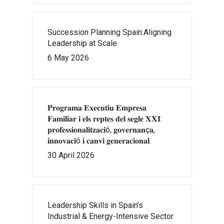
Succession Planning Spain:Aligning
Leadership at Scale
6 May 2026
𝐏𝐫𝐨𝐠𝐫𝐚𝐦𝐚 𝐄𝐱𝐞𝐜𝐮𝐭𝐢𝐮 𝐄𝐦𝐩𝐫𝐞𝐬𝐚
𝐅𝐚𝐦𝐢𝐥𝐢𝐚𝐫 𝐢 𝐞𝐥𝐬 𝐫𝐞𝐩𝐭𝐞𝐬 𝐝𝐞𝐥 𝐬𝐞𝐠𝐥𝐞 𝐗𝐗𝐈:
𝐩𝐫𝐨𝐟𝐞𝐬𝐬𝐢𝐨𝐧𝐚𝐥𝐢𝐭𝐳𝐚𝐜𝐢ó, 𝐠𝐨𝐯𝐞𝐫𝐧𝐚𝐧ç𝐚,
𝐢𝐧𝐧𝐨𝐯𝐚𝐜𝐢ó 𝐢 𝐜𝐚𝐧𝐯𝐢 𝐠𝐞𝐧𝐞𝐫𝐚𝐜𝐢𝐨𝐧𝐚𝐥.
30 April 2026
Leadership Skills in Spain’s
Industrial & Energy-Intensive Sector