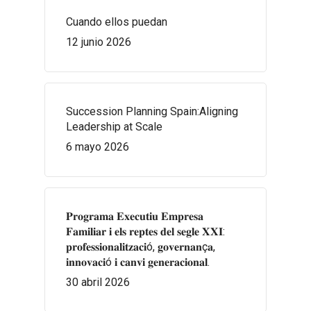
Cuando ellos puedan
12 junio 2026
Succession Planning Spain:Aligning
Leadership at Scale
6 mayo 2026
𝐏𝐫𝐨𝐠𝐫𝐚𝐦𝐚 𝐄𝐱𝐞𝐜𝐮𝐭𝐢𝐮 𝐄𝐦𝐩𝐫𝐞𝐬𝐚
𝐅𝐚𝐦𝐢𝐥𝐢𝐚𝐫 𝐢 𝐞𝐥𝐬 𝐫𝐞𝐩𝐭𝐞𝐬 𝐝𝐞𝐥 𝐬𝐞𝐠𝐥𝐞 𝐗𝐗𝐈:
𝐩𝐫𝐨𝐟𝐞𝐬𝐬𝐢𝐨𝐧𝐚𝐥𝐢𝐭𝐳𝐚𝐜𝐢ó, 𝐠𝐨𝐯𝐞𝐫𝐧𝐚𝐧ç𝐚,
𝐢𝐧𝐧𝐨𝐯𝐚𝐜𝐢ó 𝐢 𝐜𝐚𝐧𝐯𝐢 𝐠𝐞𝐧𝐞𝐫𝐚𝐜𝐢𝐨𝐧𝐚𝐥.
30 abril 2026