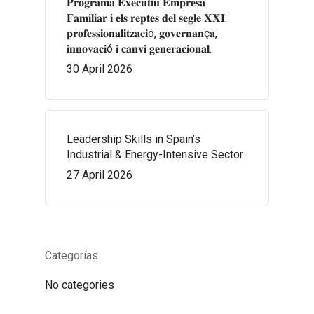
𝐏𝐫𝐨𝐠𝐫𝐚𝐦𝐚 𝐄𝐱𝐞𝐜𝐮𝐭𝐢𝐮 𝐄𝐦𝐩𝐫𝐞𝐬𝐚
𝐅𝐚𝐦𝐢𝐥𝐢𝐚𝐫 𝐢 𝐞𝐥𝐬 𝐫𝐞𝐩𝐭𝐞𝐬 𝐝𝐞𝐥 𝐬𝐞𝐠𝐥𝐞 𝐗𝐗𝐈:
𝐩𝐫𝐨𝐟𝐞𝐬𝐬𝐢𝐨𝐧𝐚𝐥𝐢𝐭𝐳𝐚𝐜𝐢ó, 𝐠𝐨𝐯𝐞𝐫𝐧𝐚𝐧ç𝐚,
𝐢𝐧𝐧𝐨𝐯𝐚𝐜𝐢ó 𝐢 𝐜𝐚𝐧𝐯𝐢 𝐠𝐞𝐧𝐞𝐫𝐚𝐜𝐢𝐨𝐧𝐚𝐥.
30 April 2026
Leadership Skills in Spain’s
Industrial & Energy-Intensive Sector
27 April 2026
Categorías
No categories