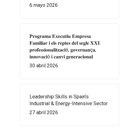
6 mayo 2026
𝐏𝐫𝐨𝐠𝐫𝐚𝐦𝐚 𝐄𝐱𝐞𝐜𝐮𝐭𝐢𝐮 𝐄𝐦𝐩𝐫𝐞𝐬𝐚
𝐅𝐚𝐦𝐢𝐥𝐢𝐚𝐫 𝐢 𝐞𝐥𝐬 𝐫𝐞𝐩𝐭𝐞𝐬 𝐝𝐞𝐥 𝐬𝐞𝐠𝐥𝐞 𝐗𝐗𝐈:
𝐩𝐫𝐨𝐟𝐞𝐬𝐬𝐢𝐨𝐧𝐚𝐥𝐢𝐭𝐳𝐚𝐜𝐢ó, 𝐠𝐨𝐯𝐞𝐫𝐧𝐚𝐧ç𝐚,
𝐢𝐧𝐧𝐨𝐯𝐚𝐜𝐢ó 𝐢 𝐜𝐚𝐧𝐯𝐢 𝐠𝐞𝐧𝐞𝐫𝐚𝐜𝐢𝐨𝐧𝐚𝐥.
30 abril 2026
Leadership Skills in Spain’s
Industrial & Energy-Intensive Sector
27 abril 2026