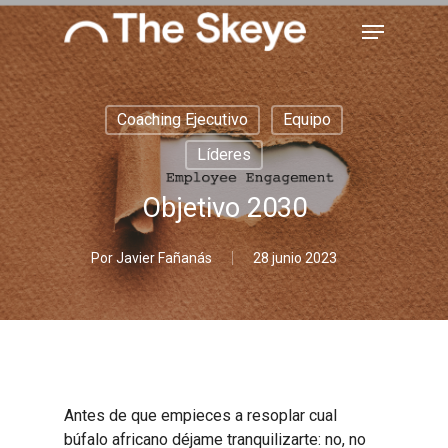
Skip
Menu
to
main
Close
content
Menu
Coaching Ejecutivo
Equipo
Líderes
Objetivo 2030
Por
Javier Fañanás
28 junio 2023
Antes de que empieces a resoplar cual
búfalo africano déjame tranquilizarte: no, no