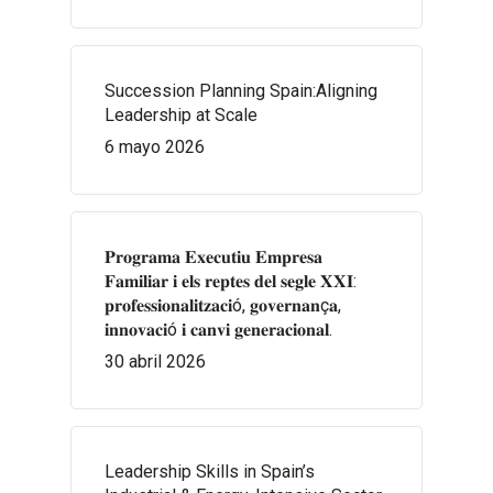
Succession Planning Spain:Aligning
Leadership at Scale
6 mayo 2026
𝐏𝐫𝐨𝐠𝐫𝐚𝐦𝐚 𝐄𝐱𝐞𝐜𝐮𝐭𝐢𝐮 𝐄𝐦𝐩𝐫𝐞𝐬𝐚
𝐅𝐚𝐦𝐢𝐥𝐢𝐚𝐫 𝐢 𝐞𝐥𝐬 𝐫𝐞𝐩𝐭𝐞𝐬 𝐝𝐞𝐥 𝐬𝐞𝐠𝐥𝐞 𝐗𝐗𝐈:
𝐩𝐫𝐨𝐟𝐞𝐬𝐬𝐢𝐨𝐧𝐚𝐥𝐢𝐭𝐳𝐚𝐜𝐢ó, 𝐠𝐨𝐯𝐞𝐫𝐧𝐚𝐧ç𝐚,
𝐢𝐧𝐧𝐨𝐯𝐚𝐜𝐢ó 𝐢 𝐜𝐚𝐧𝐯𝐢 𝐠𝐞𝐧𝐞𝐫𝐚𝐜𝐢𝐨𝐧𝐚𝐥.
30 abril 2026
Leadership Skills in Spain’s