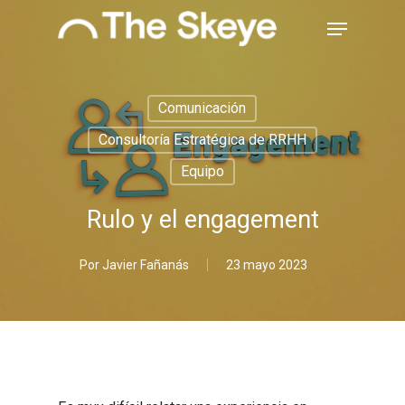
Skip
Menu
to
main
Close
content
Menu
Comunicación
Consultoría Estratégica de RRHH
Equipo
Rulo y el engagement
Por
Javier Fañanás
23 mayo 2023