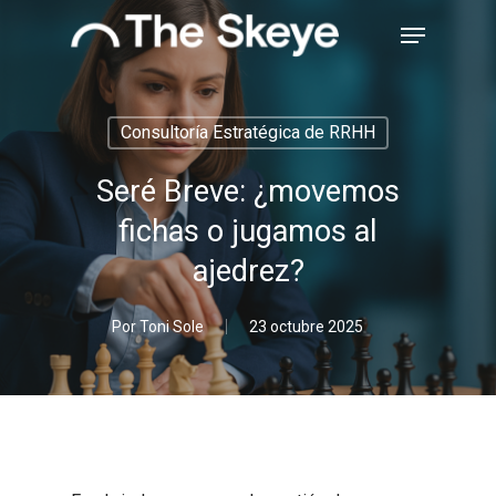
Skip
Menu
to
main
Close
content
Menu
Consultoría Estratégica de RRHH
Seré Breve: ¿movemos
fichas o jugamos al
ajedrez?
Por
Toni Sole
23 octubre 2025