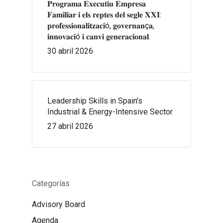
𝐏𝐫𝐨𝐠𝐫𝐚𝐦𝐚 𝐄𝐱𝐞𝐜𝐮𝐭𝐢𝐮 𝐄𝐦𝐩𝐫𝐞𝐬𝐚
𝐅𝐚𝐦𝐢𝐥𝐢𝐚𝐫 𝐢 𝐞𝐥𝐬 𝐫𝐞𝐩𝐭𝐞𝐬 𝐝𝐞𝐥 𝐬𝐞𝐠𝐥𝐞 𝐗𝐗𝐈:
𝐩𝐫𝐨𝐟𝐞𝐬𝐬𝐢𝐨𝐧𝐚𝐥𝐢𝐭𝐳𝐚𝐜𝐢ó, 𝐠𝐨𝐯𝐞𝐫𝐧𝐚𝐧ç𝐚,
𝐢𝐧𝐧𝐨𝐯𝐚𝐜𝐢ó 𝐢 𝐜𝐚𝐧𝐯𝐢 𝐠𝐞𝐧𝐞𝐫𝐚𝐜𝐢𝐨𝐧𝐚𝐥.
30 abril 2026
Leadership Skills in Spain’s
Industrial & Energy-Intensive Sector
27 abril 2026
Categorías
Advisory Board
Agenda