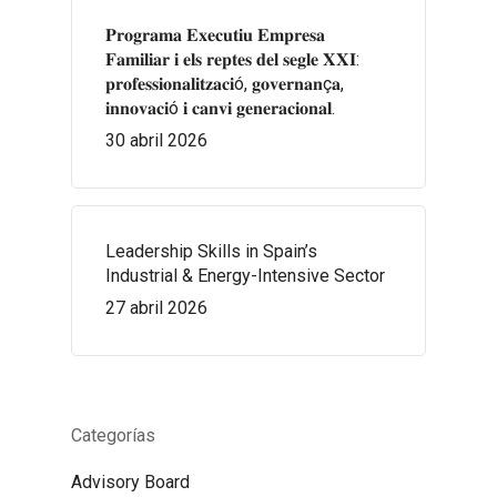
𝐏𝐫𝐨𝐠𝐫𝐚𝐦𝐚 𝐄𝐱𝐞𝐜𝐮𝐭𝐢𝐮 𝐄𝐦𝐩𝐫𝐞𝐬𝐚
𝐅𝐚𝐦𝐢𝐥𝐢𝐚𝐫 𝐢 𝐞𝐥𝐬 𝐫𝐞𝐩𝐭𝐞𝐬 𝐝𝐞𝐥 𝐬𝐞𝐠𝐥𝐞 𝐗𝐗𝐈:
𝐩𝐫𝐨𝐟𝐞𝐬𝐬𝐢𝐨𝐧𝐚𝐥𝐢𝐭𝐳𝐚𝐜𝐢ó, 𝐠𝐨𝐯𝐞𝐫𝐧𝐚𝐧ç𝐚,
𝐢𝐧𝐧𝐨𝐯𝐚𝐜𝐢ó 𝐢 𝐜𝐚𝐧𝐯𝐢 𝐠𝐞𝐧𝐞𝐫𝐚𝐜𝐢𝐨𝐧𝐚𝐥.
30 abril 2026
Leadership Skills in Spain’s
Industrial & Energy-Intensive Sector
27 abril 2026
Categorías
Advisory Board