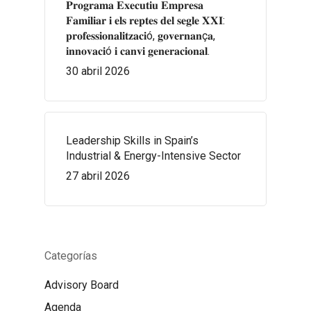
𝐏𝐫𝐨𝐠𝐫𝐚𝐦𝐚 𝐄𝐱𝐞𝐜𝐮𝐭𝐢𝐮 𝐄𝐦𝐩𝐫𝐞𝐬𝐚
𝐅𝐚𝐦𝐢𝐥𝐢𝐚𝐫 𝐢 𝐞𝐥𝐬 𝐫𝐞𝐩𝐭𝐞𝐬 𝐝𝐞𝐥 𝐬𝐞𝐠𝐥𝐞 𝐗𝐗𝐈:
𝐩𝐫𝐨𝐟𝐞𝐬𝐬𝐢𝐨𝐧𝐚𝐥𝐢𝐭𝐳𝐚𝐜𝐢ó, 𝐠𝐨𝐯𝐞𝐫𝐧𝐚𝐧ç𝐚,
𝐢𝐧𝐧𝐨𝐯𝐚𝐜𝐢ó 𝐢 𝐜𝐚𝐧𝐯𝐢 𝐠𝐞𝐧𝐞𝐫𝐚𝐜𝐢𝐨𝐧𝐚𝐥.
30 abril 2026
Leadership Skills in Spain’s
Industrial & Energy-Intensive Sector
27 abril 2026
Categorías
Advisory Board
Agenda