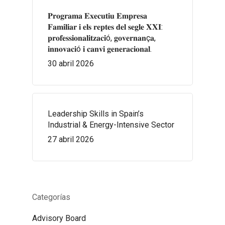
𝐏𝐫𝐨𝐠𝐫𝐚𝐦𝐚 𝐄𝐱𝐞𝐜𝐮𝐭𝐢𝐮 𝐄𝐦𝐩𝐫𝐞𝐬𝐚
𝐅𝐚𝐦𝐢𝐥𝐢𝐚𝐫 𝐢 𝐞𝐥𝐬 𝐫𝐞𝐩𝐭𝐞𝐬 𝐝𝐞𝐥 𝐬𝐞𝐠𝐥𝐞 𝐗𝐗𝐈:
𝐩𝐫𝐨𝐟𝐞𝐬𝐬𝐢𝐨𝐧𝐚𝐥𝐢𝐭𝐳𝐚𝐜𝐢ó, 𝐠𝐨𝐯𝐞𝐫𝐧𝐚𝐧ç𝐚,
𝐢𝐧𝐧𝐨𝐯𝐚𝐜𝐢ó 𝐢 𝐜𝐚𝐧𝐯𝐢 𝐠𝐞𝐧𝐞𝐫𝐚𝐜𝐢𝐨𝐧𝐚𝐥.
30 abril 2026
Leadership Skills in Spain’s
Industrial & Energy-Intensive Sector
27 abril 2026
Categorías
Advisory Board