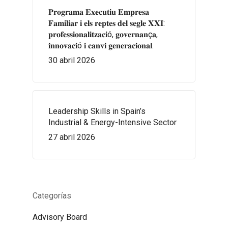
𝐏𝐫𝐨𝐠𝐫𝐚𝐦𝐚 𝐄𝐱𝐞𝐜𝐮𝐭𝐢𝐮 𝐄𝐦𝐩𝐫𝐞𝐬𝐚
𝐅𝐚𝐦𝐢𝐥𝐢𝐚𝐫 𝐢 𝐞𝐥𝐬 𝐫𝐞𝐩𝐭𝐞𝐬 𝐝𝐞𝐥 𝐬𝐞𝐠𝐥𝐞 𝐗𝐗𝐈:
𝐩𝐫𝐨𝐟𝐞𝐬𝐬𝐢𝐨𝐧𝐚𝐥𝐢𝐭𝐳𝐚𝐜𝐢ó, 𝐠𝐨𝐯𝐞𝐫𝐧𝐚𝐧ç𝐚,
𝐢𝐧𝐧𝐨𝐯𝐚𝐜𝐢ó 𝐢 𝐜𝐚𝐧𝐯𝐢 𝐠𝐞𝐧𝐞𝐫𝐚𝐜𝐢𝐨𝐧𝐚𝐥.
30 abril 2026
Leadership Skills in Spain’s
Industrial & Energy-Intensive Sector
27 abril 2026
Categorías
Advisory Board