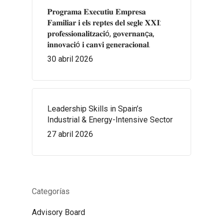
𝐏𝐫𝐨𝐠𝐫𝐚𝐦𝐚 𝐄𝐱𝐞𝐜𝐮𝐭𝐢𝐮 𝐄𝐦𝐩𝐫𝐞𝐬𝐚
𝐅𝐚𝐦𝐢𝐥𝐢𝐚𝐫 𝐢 𝐞𝐥𝐬 𝐫𝐞𝐩𝐭𝐞𝐬 𝐝𝐞𝐥 𝐬𝐞𝐠𝐥𝐞 𝐗𝐗𝐈:
𝐩𝐫𝐨𝐟𝐞𝐬𝐬𝐢𝐨𝐧𝐚𝐥𝐢𝐭𝐳𝐚𝐜𝐢ó, 𝐠𝐨𝐯𝐞𝐫𝐧𝐚𝐧ç𝐚,
𝐢𝐧𝐧𝐨𝐯𝐚𝐜𝐢ó 𝐢 𝐜𝐚𝐧𝐯𝐢 𝐠𝐞𝐧𝐞𝐫𝐚𝐜𝐢𝐨𝐧𝐚𝐥.
30 abril 2026
Leadership Skills in Spain’s
Industrial & Energy-Intensive Sector
27 abril 2026
Categorías
Advisory Board