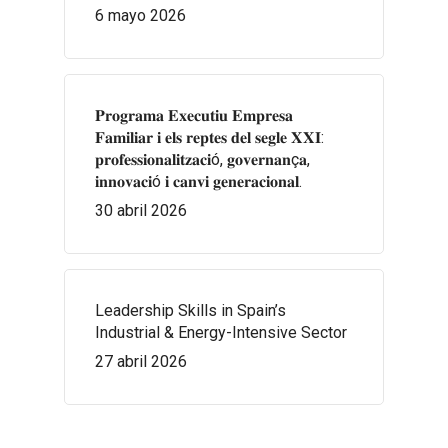
6 mayo 2026
𝐏𝐫𝐨𝐠𝐫𝐚𝐦𝐚 𝐄𝐱𝐞𝐜𝐮𝐭𝐢𝐮 𝐄𝐦𝐩𝐫𝐞𝐬𝐚
𝐅𝐚𝐦𝐢𝐥𝐢𝐚𝐫 𝐢 𝐞𝐥𝐬 𝐫𝐞𝐩𝐭𝐞𝐬 𝐝𝐞𝐥 𝐬𝐞𝐠𝐥𝐞 𝐗𝐗𝐈:
𝐩𝐫𝐨𝐟𝐞𝐬𝐬𝐢𝐨𝐧𝐚𝐥𝐢𝐭𝐳𝐚𝐜𝐢ó, 𝐠𝐨𝐯𝐞𝐫𝐧𝐚𝐧ç𝐚,
𝐢𝐧𝐧𝐨𝐯𝐚𝐜𝐢ó 𝐢 𝐜𝐚𝐧𝐯𝐢 𝐠𝐞𝐧𝐞𝐫𝐚𝐜𝐢𝐨𝐧𝐚𝐥.
30 abril 2026
Leadership Skills in Spain’s
Industrial & Energy-Intensive Sector
27 abril 2026