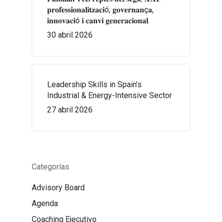
𝐩𝐫𝐨𝐟𝐞𝐬𝐬𝐢𝐨𝐧𝐚𝐥𝐢𝐭𝐳𝐚𝐜𝐢ó, 𝐠𝐨𝐯𝐞𝐫𝐧𝐚𝐧ç𝐚,
𝐢𝐧𝐧𝐨𝐯𝐚𝐜𝐢ó 𝐢 𝐜𝐚𝐧𝐯𝐢 𝐠𝐞𝐧𝐞𝐫𝐚𝐜𝐢𝐨𝐧𝐚𝐥.
30 abril 2026
Leadership Skills in Spain’s
Industrial & Energy-Intensive Sector
27 abril 2026
Categorías
Advisory Board
Agenda
Coaching Ejecutivo