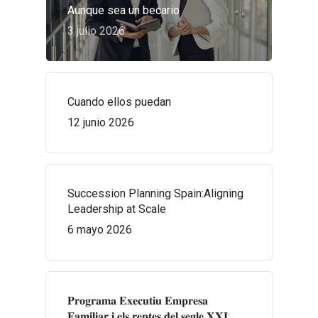
Aunque sea un becario
3 julio 2026
Cuando ellos puedan
12 junio 2026
Succession Planning Spain:Aligning
Leadership at Scale
6 mayo 2026
𝐏𝐫𝐨𝐠𝐫𝐚𝐦𝐚 𝐄𝐱𝐞𝐜𝐮𝐭𝐢𝐮 𝐄𝐦𝐩𝐫𝐞𝐬𝐚
𝐅𝐚𝐦𝐢𝐥𝐢𝐚𝐫 𝐢 𝐞𝐥𝐬 𝐫𝐞𝐩𝐭𝐞𝐬 𝐝𝐞𝐥 𝐬𝐞𝐠𝐥𝐞 𝐗𝐗𝐈: