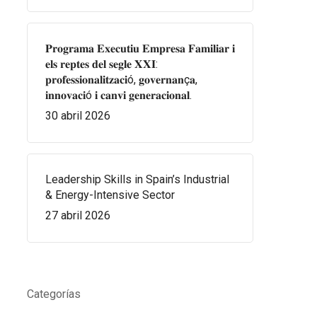
𝐏𝐫𝐨𝐠𝐫𝐚𝐦𝐚 𝐄𝐱𝐞𝐜𝐮𝐭𝐢𝐮 𝐄𝐦𝐩𝐫𝐞𝐬𝐚 𝐅𝐚𝐦𝐢𝐥𝐢𝐚𝐫 𝐢
𝐞𝐥𝐬 𝐫𝐞𝐩𝐭𝐞𝐬 𝐝𝐞𝐥 𝐬𝐞𝐠𝐥𝐞 𝐗𝐗𝐈:
𝐩𝐫𝐨𝐟𝐞𝐬𝐬𝐢𝐨𝐧𝐚𝐥𝐢𝐭𝐳𝐚𝐜𝐢ó, 𝐠𝐨𝐯𝐞𝐫𝐧𝐚𝐧ç𝐚,
𝐢𝐧𝐧𝐨𝐯𝐚𝐜𝐢ó 𝐢 𝐜𝐚𝐧𝐯𝐢 𝐠𝐞𝐧𝐞𝐫𝐚𝐜𝐢𝐨𝐧𝐚𝐥.
30 abril 2026
Leadership Skills in Spain’s Industrial
& Energy-Intensive Sector
27 abril 2026
Categorías