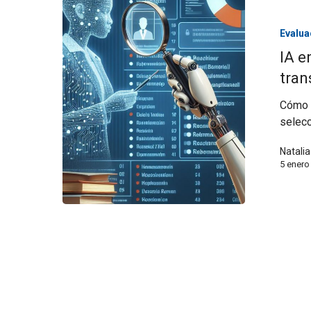
Evalua
IA e
tran
Cómo n
selecc
Natali
5 enero