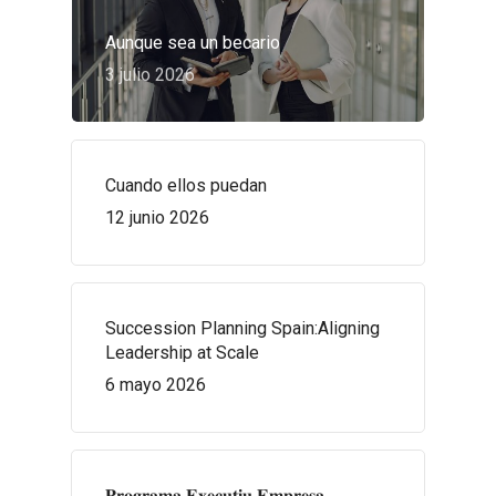
Aunque sea un becario
3 julio 2026
Cuando ellos puedan
12 junio 2026
Succession Planning Spain:Aligning
Leadership at Scale
6 mayo 2026
𝐏𝐫𝐨𝐠𝐫𝐚𝐦𝐚 𝐄𝐱𝐞𝐜𝐮𝐭𝐢𝐮 𝐄𝐦𝐩𝐫𝐞𝐬𝐚