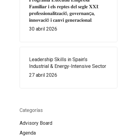
𝐅𝐚𝐦𝐢𝐥𝐢𝐚𝐫 𝐢 𝐞𝐥𝐬 𝐫𝐞𝐩𝐭𝐞𝐬 𝐝𝐞𝐥 𝐬𝐞𝐠𝐥𝐞 𝐗𝐗𝐈:
𝐩𝐫𝐨𝐟𝐞𝐬𝐬𝐢𝐨𝐧𝐚𝐥𝐢𝐭𝐳𝐚𝐜𝐢ó, 𝐠𝐨𝐯𝐞𝐫𝐧𝐚𝐧ç𝐚,
𝐢𝐧𝐧𝐨𝐯𝐚𝐜𝐢ó 𝐢 𝐜𝐚𝐧𝐯𝐢 𝐠𝐞𝐧𝐞𝐫𝐚𝐜𝐢𝐨𝐧𝐚𝐥.
30 abril 2026
Leadership Skills in Spain’s
Industrial & Energy-Intensive Sector
27 abril 2026
Categorías
Advisory Board
Agenda