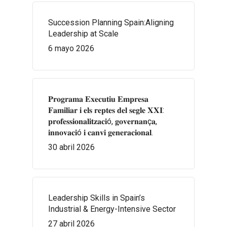
Succession Planning Spain:Aligning
Leadership at Scale
6 mayo 2026
𝐏𝐫𝐨𝐠𝐫𝐚𝐦𝐚 𝐄𝐱𝐞𝐜𝐮𝐭𝐢𝐮 𝐄𝐦𝐩𝐫𝐞𝐬𝐚
𝐅𝐚𝐦𝐢𝐥𝐢𝐚𝐫 𝐢 𝐞𝐥𝐬 𝐫𝐞𝐩𝐭𝐞𝐬 𝐝𝐞𝐥 𝐬𝐞𝐠𝐥𝐞 𝐗𝐗𝐈:
𝐩𝐫𝐨𝐟𝐞𝐬𝐬𝐢𝐨𝐧𝐚𝐥𝐢𝐭𝐳𝐚𝐜𝐢ó, 𝐠𝐨𝐯𝐞𝐫𝐧𝐚𝐧ç𝐚,
𝐢𝐧𝐧𝐨𝐯𝐚𝐜𝐢ó 𝐢 𝐜𝐚𝐧𝐯𝐢 𝐠𝐞𝐧𝐞𝐫𝐚𝐜𝐢𝐨𝐧𝐚𝐥.
30 abril 2026
Leadership Skills in Spain’s
Industrial & Energy-Intensive Sector
27 abril 2026