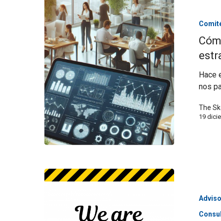
Comité
Cómo
estr
Hace e
nos pa
The Sk
19 dici
Adviso
Consul