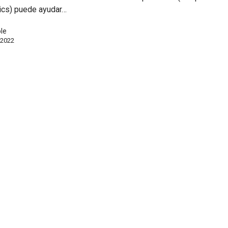
ics) puede ayudar…
ole
l 2022