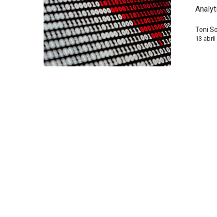
Analyt
Toni S
13 abri