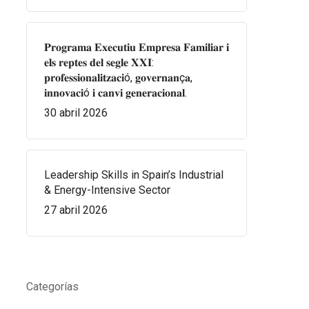
𝐏𝐫𝐨𝐠𝐫𝐚𝐦𝐚 𝐄𝐱𝐞𝐜𝐮𝐭𝐢𝐮 𝐄𝐦𝐩𝐫𝐞𝐬𝐚 𝐅𝐚𝐦𝐢𝐥𝐢𝐚𝐫 𝐢
𝐞𝐥𝐬 𝐫𝐞𝐩𝐭𝐞𝐬 𝐝𝐞𝐥 𝐬𝐞𝐠𝐥𝐞 𝐗𝐗𝐈:
𝐩𝐫𝐨𝐟𝐞𝐬𝐬𝐢𝐨𝐧𝐚𝐥𝐢𝐭𝐳𝐚𝐜𝐢ó, 𝐠𝐨𝐯𝐞𝐫𝐧𝐚𝐧ç𝐚,
𝐢𝐧𝐧𝐨𝐯𝐚𝐜𝐢ó 𝐢 𝐜𝐚𝐧𝐯𝐢 𝐠𝐞𝐧𝐞𝐫𝐚𝐜𝐢𝐨𝐧𝐚𝐥.
30 abril 2026
Leadership Skills in Spain’s Industrial
& Energy-Intensive Sector
27 abril 2026
Categorías