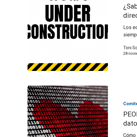
¿Sab
dire
Los eq
siempr
Toni S
28 nov
Comité
PEO
dato
Cómo e