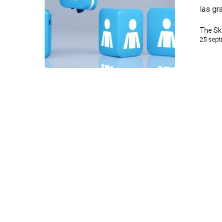
las g
The Sk
25 sept