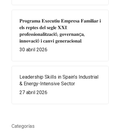
𝐏𝐫𝐨𝐠𝐫𝐚𝐦𝐚 𝐄𝐱𝐞𝐜𝐮𝐭𝐢𝐮 𝐄𝐦𝐩𝐫𝐞𝐬𝐚 𝐅𝐚𝐦𝐢𝐥𝐢𝐚𝐫 𝐢
𝐞𝐥𝐬 𝐫𝐞𝐩𝐭𝐞𝐬 𝐝𝐞𝐥 𝐬𝐞𝐠𝐥𝐞 𝐗𝐗𝐈:
𝐩𝐫𝐨𝐟𝐞𝐬𝐬𝐢𝐨𝐧𝐚𝐥𝐢𝐭𝐳𝐚𝐜𝐢ó, 𝐠𝐨𝐯𝐞𝐫𝐧𝐚𝐧ç𝐚,
𝐢𝐧𝐧𝐨𝐯𝐚𝐜𝐢ó 𝐢 𝐜𝐚𝐧𝐯𝐢 𝐠𝐞𝐧𝐞𝐫𝐚𝐜𝐢𝐨𝐧𝐚𝐥.
30 abril 2026
Leadership Skills in Spain’s Industrial
& Energy-Intensive Sector
27 abril 2026
Categorías