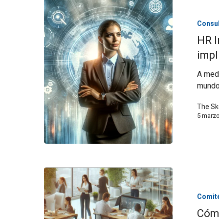
Consul
HR I
impl
A medi
mundo
The Sk
5 marz
Comité
Cómo