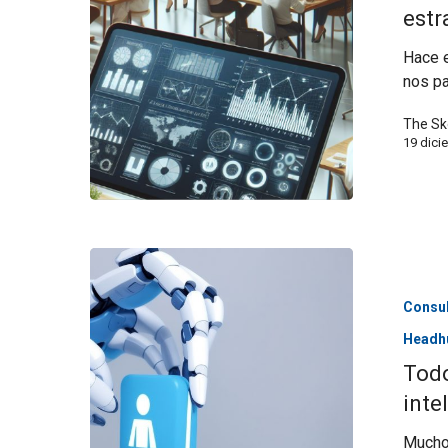
estr
Hace e
nos pa
The Sk
19 dici
Consul
Headh
Todo
inte
Muchos