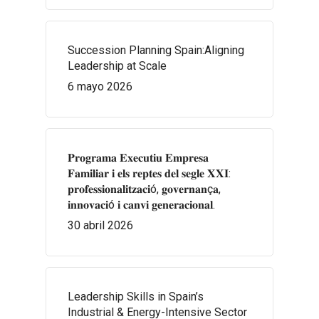
Succession Planning Spain:Aligning
Leadership at Scale
6 mayo 2026
𝐏𝐫𝐨𝐠𝐫𝐚𝐦𝐚 𝐄𝐱𝐞𝐜𝐮𝐭𝐢𝐮 𝐄𝐦𝐩𝐫𝐞𝐬𝐚
𝐅𝐚𝐦𝐢𝐥𝐢𝐚𝐫 𝐢 𝐞𝐥𝐬 𝐫𝐞𝐩𝐭𝐞𝐬 𝐝𝐞𝐥 𝐬𝐞𝐠𝐥𝐞 𝐗𝐗𝐈:
𝐩𝐫𝐨𝐟𝐞𝐬𝐬𝐢𝐨𝐧𝐚𝐥𝐢𝐭𝐳𝐚𝐜𝐢ó, 𝐠𝐨𝐯𝐞𝐫𝐧𝐚𝐧ç𝐚,
𝐢𝐧𝐧𝐨𝐯𝐚𝐜𝐢ó 𝐢 𝐜𝐚𝐧𝐯𝐢 𝐠𝐞𝐧𝐞𝐫𝐚𝐜𝐢𝐨𝐧𝐚𝐥.
30 abril 2026
Leadership Skills in Spain’s
Industrial & Energy-Intensive Sector