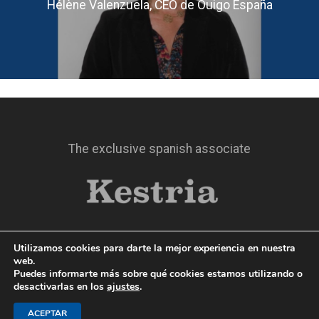
Hélène Valenzuela, CEO de Ouigo España
The exclusive spanish associate
Utilizamos cookies para darte la mejor experiencia en nuestra
web.
Puedes informarte más sobre qué cookies estamos utilizando o
desactivarlas en los
ajustes
.
© 2019 TheSkeye
ACEPTAR
Aviso Legal
|
Política de privacidad
|
Política de