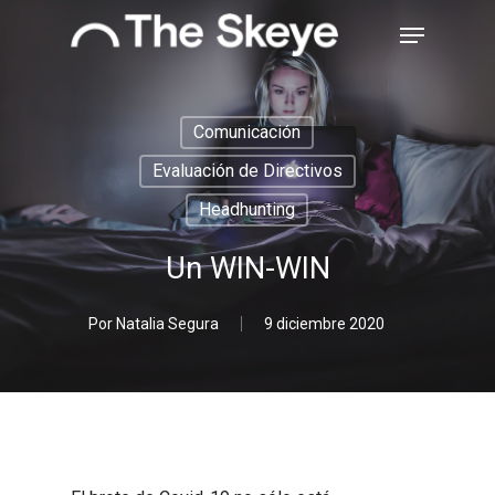
Skip
Menu
to
main
Close
content
Menu
Comunicación
Evaluación de Directivos
Headhunting
Un WIN-WIN
Por
Natalia Segura
9 diciembre 2020