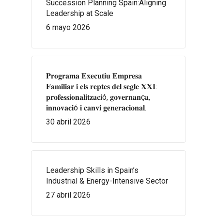
Succession Planning Spain:Aligning
Leadership at Scale
6 mayo 2026
𝐏𝐫𝐨𝐠𝐫𝐚𝐦𝐚 𝐄𝐱𝐞𝐜𝐮𝐭𝐢𝐮 𝐄𝐦𝐩𝐫𝐞𝐬𝐚
𝐅𝐚𝐦𝐢𝐥𝐢𝐚𝐫 𝐢 𝐞𝐥𝐬 𝐫𝐞𝐩𝐭𝐞𝐬 𝐝𝐞𝐥 𝐬𝐞𝐠𝐥𝐞 𝐗𝐗𝐈:
𝐩𝐫𝐨𝐟𝐞𝐬𝐬𝐢𝐨𝐧𝐚𝐥𝐢𝐭𝐳𝐚𝐜𝐢ó, 𝐠𝐨𝐯𝐞𝐫𝐧𝐚𝐧ç𝐚,
𝐢𝐧𝐧𝐨𝐯𝐚𝐜𝐢ó 𝐢 𝐜𝐚𝐧𝐯𝐢 𝐠𝐞𝐧𝐞𝐫𝐚𝐜𝐢𝐨𝐧𝐚𝐥.
30 abril 2026
Leadership Skills in Spain’s
Industrial & Energy-Intensive Sector
27 abril 2026